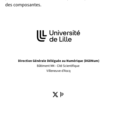
des composantes.
Direction Générale Déléguée au Numérique (DGDNum)
Bâtiment M4 - Cité Scientifique
Villeneuve-d’Ascq
X ( )
(nouvelle fenêtre)
Pages Pro de l'univer
(nouvelle fenêtre)