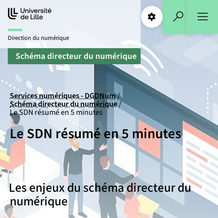
Aller
Aller
au
au
Paramétrages
Recherche
contenu
pied
Direction du numérique
de
page
Schéma directeur du numérique
Services numériques - DGDNum
Schéma directeur du numérique
Le SDN résumé en 5 minutes
Le SDN résumé en 5 minutes
Les enjeux du schéma directeur du
numérique