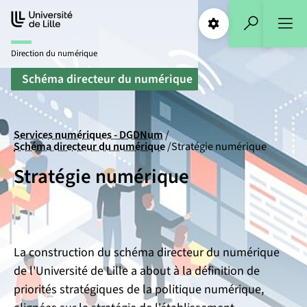
Aller
Aller
au
au
Paramétrages
Recherche
contenu
pied
Direction du numérique
de
page
Schéma directeur du numérique
Services numériques - DGDNum
Schéma directeur du numérique
Stratégie numérique
Stratégie numérique
La construction du schéma directeur du numérique
de l'Université de Lille a about à la définition de
priorités stratégiques de la politique numérique,