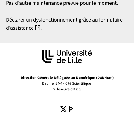
Pas d'autre maintenance prévue pour le moment.
Déclarer un dysfonctionnement grâce au formulaire
(nouvelle fenêtre)
d'assistance
.
Direction Générale Déléguée au Numérique (DGDNum)
Bâtiment M4 - Cité Scientifique
Villeneuve-d’Ascq
X ( )
(nouvelle fenêtre)
Pages Pro de l'univer
(nouvelle fenêtre)