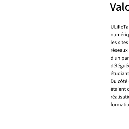
Val
ULilleTa
numériqu
les site
réseaux 
d'un par
déléguée
étudiant
Du côté 
étaient 
réalisat
formatio