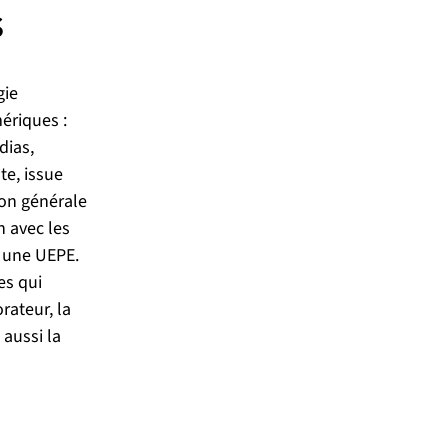
s
gie
ériques :
dias,
te, issue
ion générale
n avec les
a une UEPE.
es qui
rateur, la
 aussi la