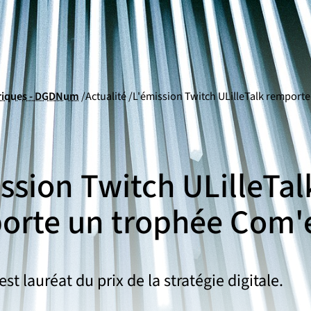
riques - DGDNum
Actualité
L'émission Twitch ULilleTalk remport
ssion Twitch ULilleTal
orte un trophée Com'
est lauréat du prix de la stratégie digitale.