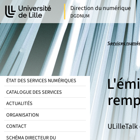
Aller
Aller
Direction du numérique
au
au
DGDNUM
contenu
pied
de
page
Services numé
L'émi
ÉTAT DES SERVICES NUMÉRIQUES
CATALOGUE DES SERVICES
remp
ACTUALITÉS
ORGANISATION
ULilleTalk 
CONTACT
SCHÉMA DIRECTEUR DU