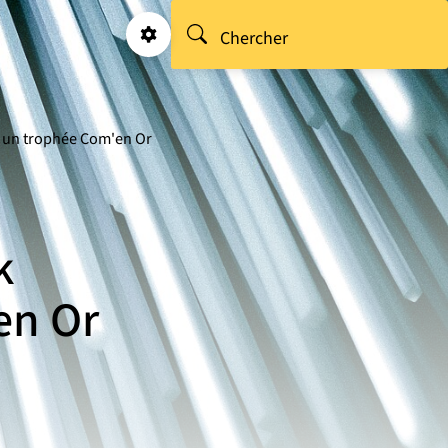
Rechercher
Chercher
Paramétrages
e un trophée Com'en Or
k
en Or