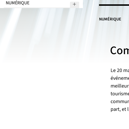
NUMÉRIQUE
Sous menu Schéma direc
NUMÉRIQUE
Com
Le 20 ma
événemen
meilleur
tourisme
communi
part, et 