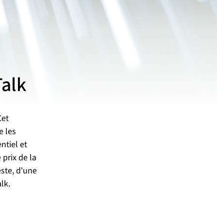
Talk
Cet
e les
ntiel et
 prix de la
ste, d'une
lk.