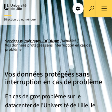
Aller
Aller
au
au
Paramétrages
Recherche
contenu
pied
Direction du numérique
de
page
Services numériques - DGDNum
Actualité
Vos données protégées sans interruption en cas de
problème
Vos données protégées sans
interruption en cas de problème
En cas de gros problème sur le
datacenter de l'Université de Lille, le