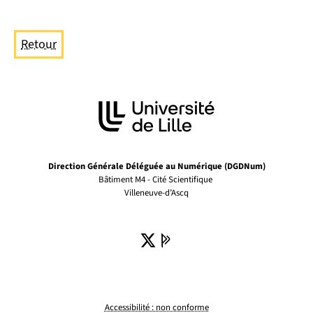
Retour
Direction Générale Déléguée au Numérique (DGDNum)
Bâtiment M4 - Cité Scientifique
Villeneuve-d’Ascq
X ( )
(nouvelle fenêtre)
Pages Pro de l'univer
(nouvelle fenêtre)
Accessibilité : non conforme