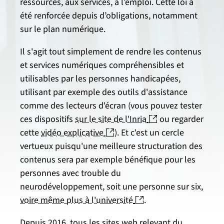
ressources, aux services, à l’emploi. Cette loi a
été renforcée depuis d’obligations, notamment
sur le plan numérique.
Il s'agit tout simplement de rendre les contenus
et services numériques compréhensibles et
utilisables par les personnes handicapées,
utilisant par exemple des outils d'assistance
comme des lecteurs d'écran (vous pouvez tester
(nouvelle fenêtre)
ces dispositifs
sur le site de l'Inria
ou regarder
(nouvelle fenêtre)
cette
vidéo explicative
). Et c'est un cercle
vertueux puisqu'une meilleure structuration des
contenus sera par exemple bénéfique pour les
personnes avec trouble du
neurodéveloppement, soit une personne sur six,
(nouvelle fenêtre)
voire même plus à l'université
.
Depuis 2016, tous les sites web relevant du