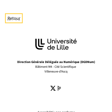
Retour
Direction Générale Déléguée au Numérique (DGDNum)
Bâtiment M4 - Cité Scientifique
Villeneuve-d’Ascq
X ( )
(nouvelle fenêtre)
Pages Pro de l'univer
(nouvelle fenêtre)