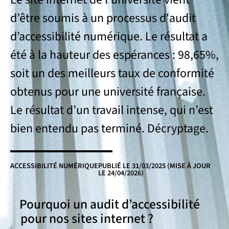
d’être soumis à un processus d'audit
d’accessibilité numérique. Le résultat a
été à la hauteur des espérances : 98,65%,
soit un des meilleurs taux de conformité
obtenus pour une université française.
Le résultat d’un travail intense, qui n’est
bien entendu pas terminé. Décryptage.
ACCESSIBILITÉ NUMÉRIQUE
PUBLIÉ LE
31/03/2025
(MISE À JOUR
LE 24/04/2026)
Pourquoi un audit d’accessibilité
pour nos sites internet ?